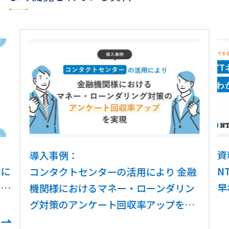
資
導入事例：
ウに
N
コンタクトセンターの活用により 金融
コン
早
機関様におけるマネー・ローンダリン
現
ガ
グ対策のアンケート回収率アップを実
現