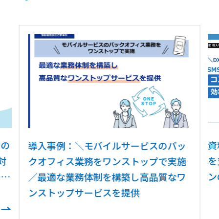
での
資
導入事例：＼モバイルサービスのバッ
対
を
クオフィス業務をワンストップで実施
ーと
ン
／最適な業務体制を構築し高品質なワ
効
ンストップサービスを提供