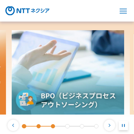
サ
1つ前のスライドへ戻る
次のスラ