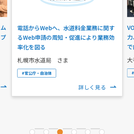
ーム
V
電話からWebへ、水道料金業務に関す
ップ
力
るWeb申請の周知・促進により業務効
で
率化を図る
大
札幌市水道局 さま
#官公庁・自治体
詳しく見る