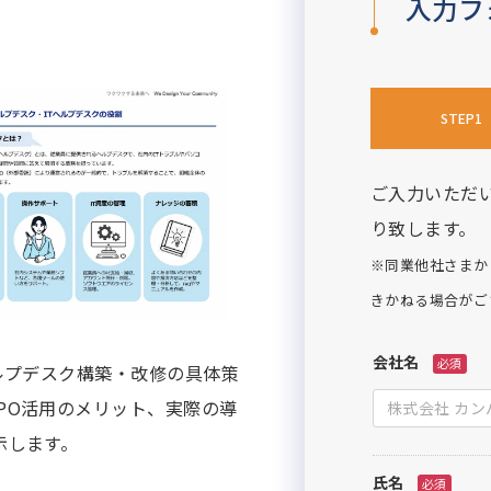
入力フ
STEP1
ご入力いただ
り致します。
※同業他社さまか
きかねる場合がご
ルプデスク構築・改修の具体策
PO活用のメリット、実際の導
示します。