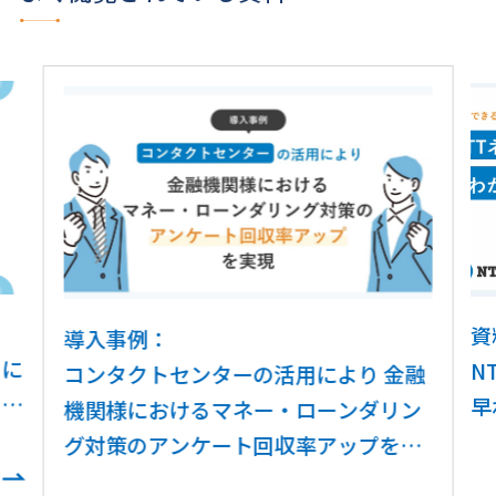
資
導入事例：
ウに
N
コンタクトセンターの活用により 金融
コン
早
機関様におけるマネー・ローンダリン
現
ガ
グ対策のアンケート回収率アップを実
現