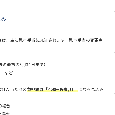
込み
金は、主に児童手当に充当されます。児童手当の変更点
後の最初の3月31日まで）
 など
の1人当たりの
負担額は「450円程度/月」
になる見込み
の場合
上乗せ