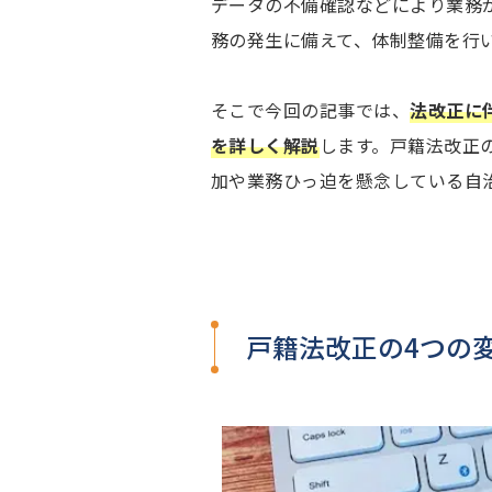
データの不備確認などにより業務
務の発生に備えて、体制整備を行
そこで今回の記事では、
法改正に
を詳しく解説
します。戸籍法改正
加や業務ひっ迫を懸念している自
戸籍法改正の4つの