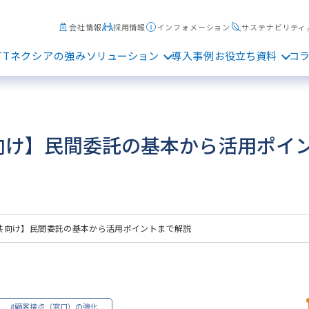
会社情報
採用情報
インフォメーション
サステナビリティ
TTネクシアの強み
ソリューション
導入事例
お役立ち資料
コ
向け】民間委託の基本から活用ポイ
共向け】民間委託の基本から活用ポイントまで解説
#顧客接点（窓口）の強化