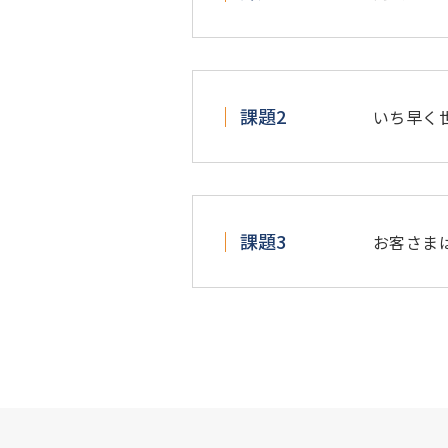
課題2
いち早く
課題3
お客さま