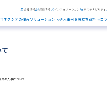
会社情報
採用情報
インフォメーション
サステナビリティ
TTネクシアの強み
ソリューション
導入事例
お役立ち資料
コ
いて
役員の人事について