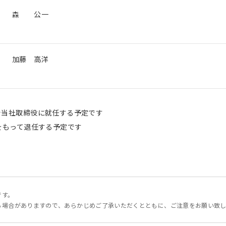
森 公一
加藤 高洋
けで当社取締役に就任する予定です
日をもって退任する予定です
です。
る場合がありますので、あらかじめご了承いただくとともに、ご注意をお願い致し