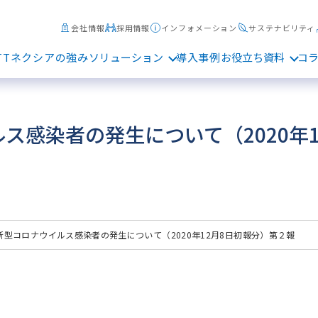
会社情報
採用情報
インフォメーション
サステナビリティ
TTネクシアの強み
ソリューション
導入事例
お役立ち資料
コ
ス感染者の発生について（2020年
新型コロナウイルス感染者の発生について（2020年12月8日初報分）第２報