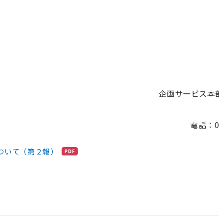
企画サービス本
電話：01
ついて（第２報）