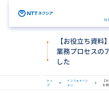
N
【お役立ち資料】
業務プロセスの
した
トッ
インフォメーシ
【お
プ
ョン
を掲