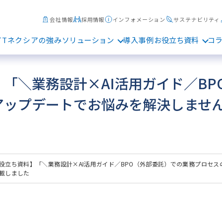
会社情報
採用情報
インフォメーション
サステナビリティ
TTネクシアの強み
ソリューション
導入事例
お役立ち資料
コ
「＼業務設計×AI活用ガイド／BP
アップデートでお悩みを解決しませ
役立ち資料】「＼業務設計×AI活用ガイド／BPO（外部委託）での業務プロセ
載しました